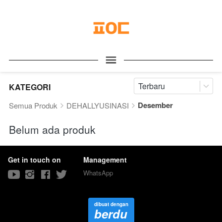
Terbaru
KATEGORI
Desember
Semua Produk
DEHALLYUSINASI
Belum ada produk
Get in touch on
Management
WhatsApp
dibuat dengan
berdu